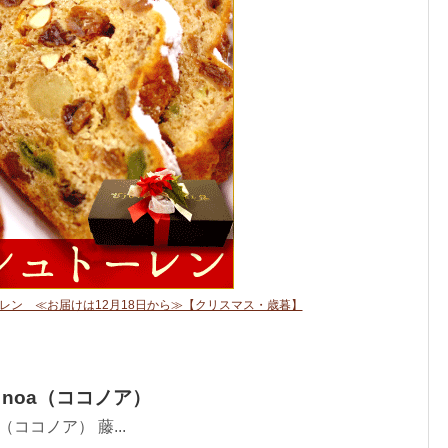
レン ≪お届けは12月18日から≫【クリスマス・歳暮】
 noa（ココノア）
a（ココノア） 藤...