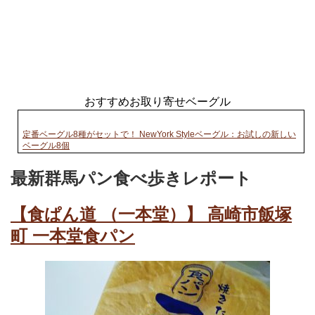
おすすめお取り寄せベーグル
定番ベーグル8種がセットで！ NewYork Styleベーグル：お試しの新しい
ベーグル8個
最新群馬パン食べ歩きレポート
【食ぱん道 （一本堂）】 高崎市飯塚
町 一本堂食パン