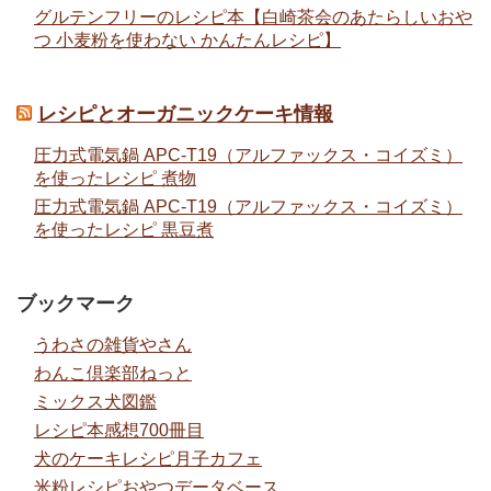
グルテンフリーのレシピ本【白崎茶会のあたらしいおや
つ 小麦粉を使わない かんたんレシピ】
レシピとオーガニックケーキ情報
圧力式電気鍋 APC-T19（アルファックス・コイズミ）
を使ったレシピ 煮物
圧力式電気鍋 APC-T19（アルファックス・コイズミ）
を使ったレシピ 黒豆煮
ブックマーク
うわさの雑貨やさん
わんこ倶楽部ねっと
ミックス犬図鑑
レシピ本感想700冊目
犬のケーキレシピ月子カフェ
米粉レシピおやつデータベース