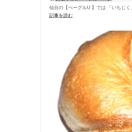
仙台の【べーグルU 】では 「いちじく
記事を読む