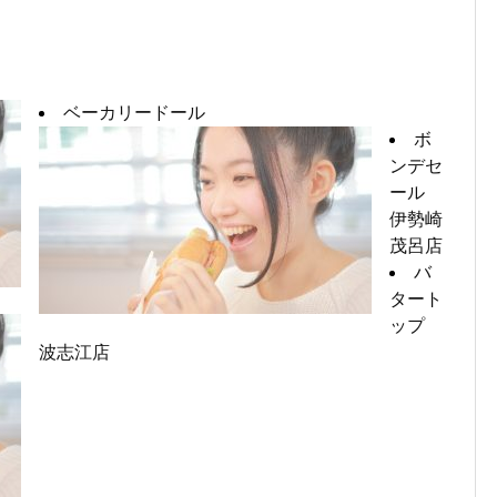
ベーカリードール
ボ
ンデセ
ール
伊勢崎
茂呂店
バ
タート
ップ
波志江店