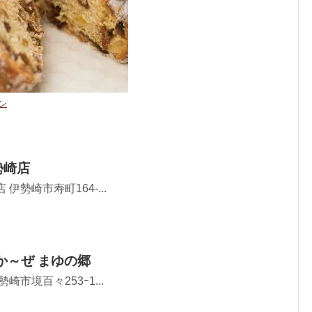
ン
勢崎店
伊勢崎市寿町164-...
か～ぜ まゆの郷
崎市境百々253ｰ1...