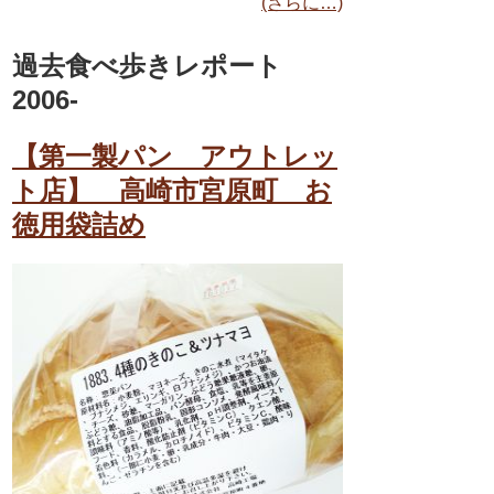
(さらに…)
過去食べ歩きレポート
2006-
【第一製パン アウトレッ
ト店】 高崎市宮原町 お
徳用袋詰め