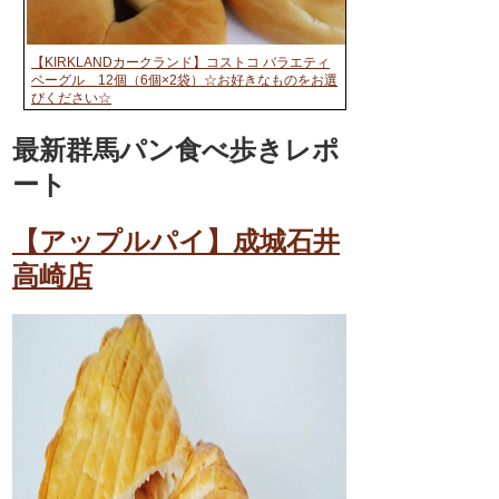
【KIRKLANDカークランド】コストコ バラエティ
ベーグル 12個（6個×2袋）☆お好きなものをお選
びください☆
最新群馬パン食べ歩きレポ
ート
【アップルパイ】成城石井
高崎店