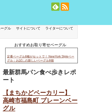
ベーグル
サイトについて
ライターについて
おすすめお取り寄せベーグル
定番ベーグル8種がセットで！ NewYork Styleベー
グル：お試しの新しいベーグル8個
最新群馬パン食べ歩きレポ
ート
【まちかどベーカリー】
高崎市福島町 プレーンベー
グル