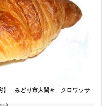
房】 みどり市大間々 クロワッサ
べ歩き