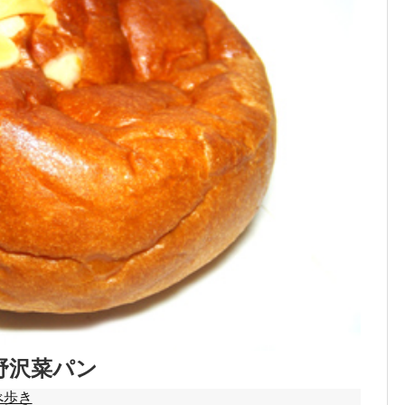
野沢菜パン
べ歩き