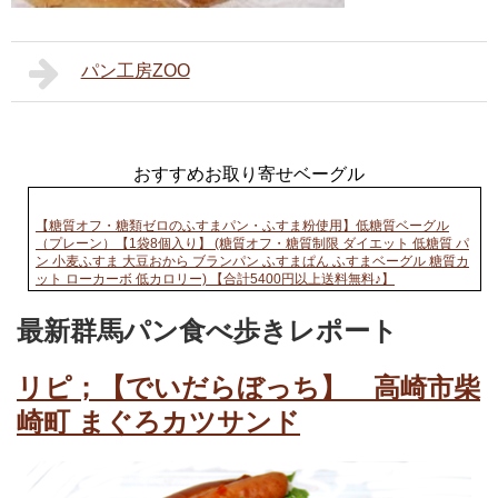
パン工房ZOO
おすすめお取り寄せベーグル
【糖質オフ・糖類ゼロのふすまパン・ふすま粉使用】低糖質ベーグル
（プレーン）【1袋8個入り】 (糖質オフ・糖質制限 ダイエット 低糖質 パ
ン 小麦ふすま 大豆おから ブランパン ふすまぱん ふすまベーグル 糖質カ
ット ローカーボ 低カロリー) 【合計5400円以上送料無料♪】
最新群馬パン食べ歩きレポート
リピ；【でいだらぼっち】 高崎市柴
崎町 まぐろカツサンド