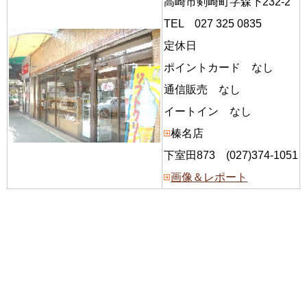
高崎市剣崎町字森下232-2
TEL 027 325 0835
定休日
ポイントカード なし
通信販売 なし
イートイン なし
榛名店
下室田873 (027)374-1051
画像＆レポート