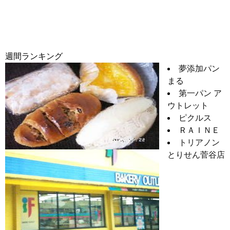
週間ランキング
夢添加パン
まる
第一パン ア
ウトレット
ピクルス
ＲＡＩＮＥ
トリアノン
とりせん菅谷店