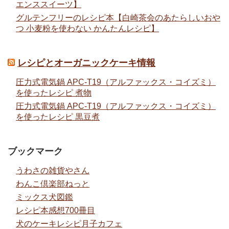
エンススイーツ】
グルテンフリーのレシピ本【白崎茶会のあたらしいおや
つ 小麦粉を使わない かんたんレシピ】
レシピとオーガニックケーキ情報
圧力式電気鍋 APC-T19（アルファックス・コイズミ）
を使ったレシピ 煮物
圧力式電気鍋 APC-T19（アルファックス・コイズミ）
を使ったレシピ 黒豆煮
ブックマーク
うわさの雑貨やさん
わんこ倶楽部ねっと
ミックス犬図鑑
レシピ本感想700冊目
犬のケーキレシピ月子カフェ