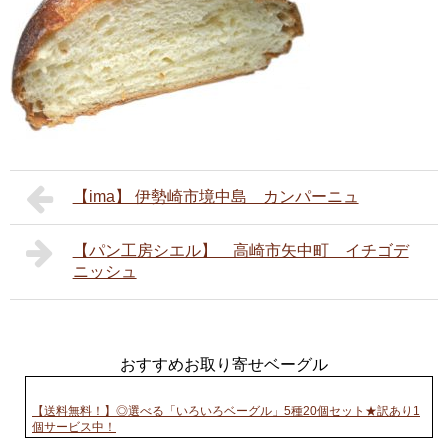
【ima】 伊勢崎市境中島 カンパーニュ
【パン工房シエル】 高崎市矢中町 イチゴデ
ニッシュ
おすすめお取り寄せベーグル
【送料無料！】◎選べる「いろいろベーグル」5種20個セット★訳あり1
個サービス中！