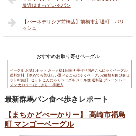
最近はまっているパン
【パーネデリシア前橋店】前橋市新堀町 パリ
ッシュ
おすすめお取り寄せベーグル
ベーグル お試しセット お一人様1個限り 手作り国産こんにゃくベーグル
送料無料 【冷めても美味しい選べるこんにゃくベーグル2種類 6個 (3個セ
ット×2組)】 セット こんにゃくベーグル メール便 送料込 プレーン レー
ズン カロリー ぽっきり 一柳搬入
最新群馬パン食べ歩きレポート
【まちかどべーかりー】 高崎市福島
町 マンゴーベーグル