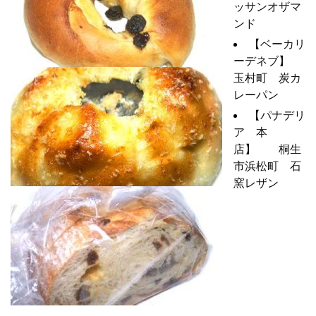
ッサンオザマ
ンド
【ベーカリ
ーデネブ】
玉村町 炭カ
レーパン
【パナデリ
ア 本
店】 桐生
市浜松町 石
窯レザン