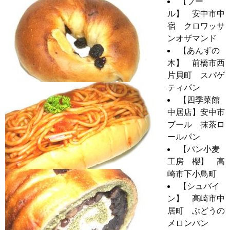
【ブー
ル】 安中市中
宿 クロワッサ
ンオザマンド
【あんずの
木】 前橋市西
片貝町 スパゲ
ティパン
【四季菜館
中居店】安中市
ブール 抹茶ロ
ールパン
【パン小麦
工房 櫻】 高
崎市下小鳥町
【シュバイ
ン】 高崎市中
居町 ぶどうの
メロンパン