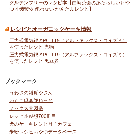
グルテンフリーのレシピ本【白崎茶会のあたらしいおや
つ 小麦粉を使わない かんたんレシピ】
レシピとオーガニックケーキ情報
圧力式電気鍋 APC-T19（アルファックス・コイズミ）
を使ったレシピ 煮物
圧力式電気鍋 APC-T19（アルファックス・コイズミ）
を使ったレシピ 黒豆煮
ブックマーク
うわさの雑貨やさん
わんこ倶楽部ねっと
ミックス犬図鑑
レシピ本感想700冊目
犬のケーキレシピ月子カフェ
米粉レシピおやつデータベース