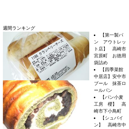
週間ランキング
【第一製パ
ン アウトレッ
ト店】 高崎市
宮原町 お徳用
袋詰め
【四季菜館
中居店】安中市
ブール 抹茶ロ
ールパン
【パン小麦
工房 櫻】 高
崎市下小鳥町
【シュバイ
ン】 高崎市中