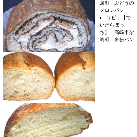
居町 ぶどうの
メロンパン
リピ；【で
いだらぼっ
ち】 高崎市柴
崎町 米粉パン