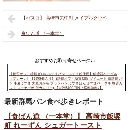
【パスコ】 高崎市矢中町 メイプルクッペ
食ぱん道 （一本堂）
おすすめお取り寄せベーグル
【糖質オフ・糖類ゼロのふすまパン・ふすま粉使用】低糖質ベーグル
（プレーン）【1袋8個入り】 (糖質オフ・糖質制限 ダイエット 低糖質 パ
ン 小麦ふすま 大豆おから ブランパン ふすまぱん ふすまベーグル 糖質カ
ット ローカーボ 低カロリー) 【合計5400円以上送料無料♪】
最新群馬パン食べ歩きレポート
【食ぱん道 （一本堂）】 高崎市飯塚
町 れーずん シュガートースト