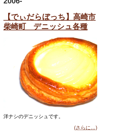
2006-
【でぃだらぼっち】高崎市
柴崎町 デニッシュ各種
洋ナシのデニッシュです。
(さらに…)