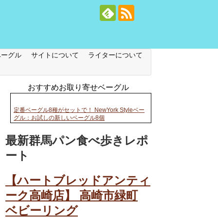
ベーグル
サイトについて
ライターについて
おすすめお取り寄せベーグル
定番ベーグル8種がセットで！ NewYork Styleベー
グル：お試しの新しいベーグル8個
最新群馬パン食べ歩きレポ
ート
【ハートブレッドアンティ
ーク高崎店】 高崎市緑町
ベビーリング