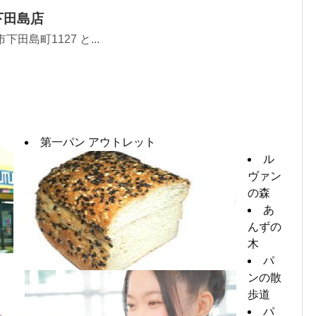
下田島店
田島町1127 と...
第一パン アウトレット
ル
ヴァン
の森
あ
んずの
木
パ
ンの散
歩道
パ