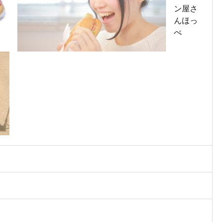
ン屋さ
んほっ
ぺ