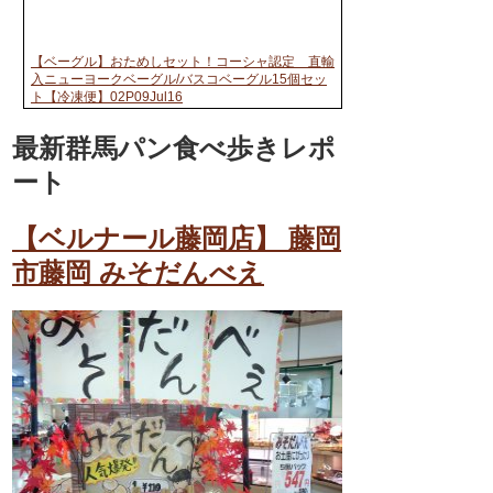
【ベーグル】おためしセット！コーシャ認定 直輸
入ニューヨークベーグル/バスコベーグル15個セッ
ト【冷凍便】02P09Jul16
最新群馬パン食べ歩きレポ
ート
【ベルナール藤岡店】 藤岡
市藤岡 みそだんべえ