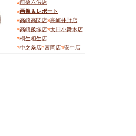
前橋六供店
画像＆レポート
高崎高関店
高崎井野店
高崎飯塚店
太田小舞木店
桐生相生店
中之条店
富岡店
安中店