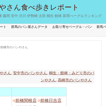
やさん食べ歩きレポート
藤岡 安中 渋川 伊勢崎 太田 桐生 館林 富岡べーグルランキング
ート
群馬のパン屋さんデータ
お取り寄せベーグル・パン
群馬
前橋市のパンやさん
やさん
,
安中市のパンやさん
,
桐生・館林・みどり市のパ
ンやさん
,
高崎市のパンやさん
前橋関根店
前橋日吉店