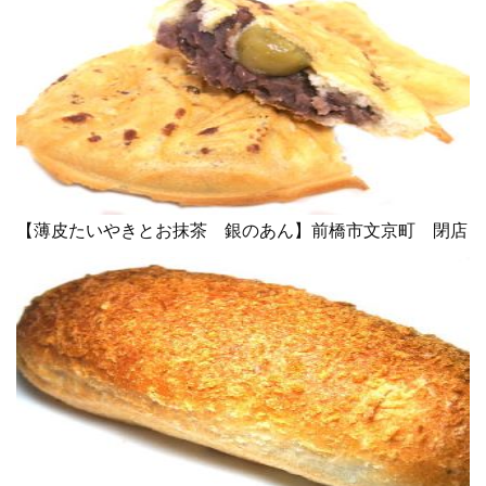
【薄皮たいやきとお抹茶 銀のあん】前橋市文京町 閉店