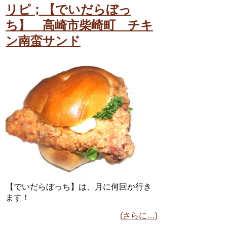
リピ；【でいだらぼっ
ち】 高崎市柴崎町 チキ
ン南蛮サンド
【でいだらぼっち】は、月に何回か行き
ます！
(さらに…)