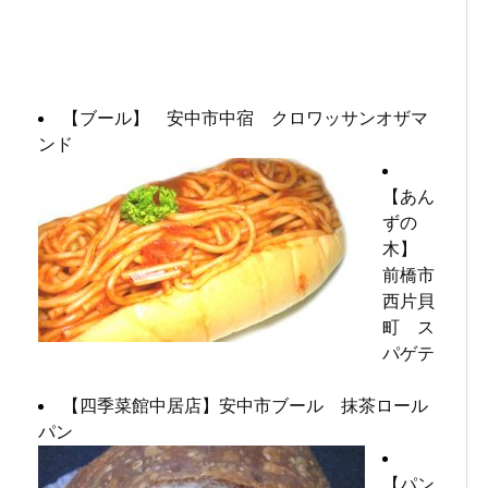
【ブール】 安中市中宿 クロワッサンオザマ
ンド
【あん
ずの
木】
前橋市
西片貝
町 ス
パゲテ
【四季菜館中居店】安中市ブール 抹茶ロール
パン
【パン