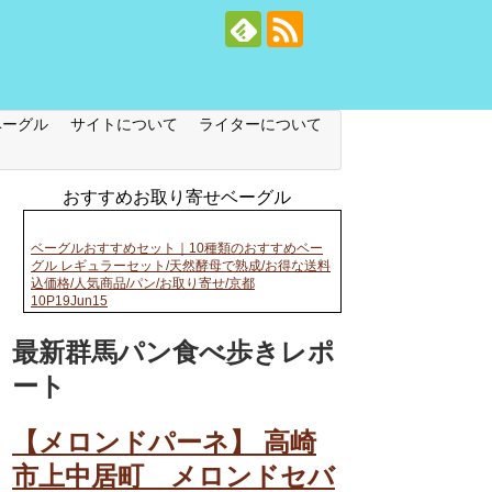
ベーグル
サイトについて
ライターについて
おすすめお取り寄せベーグル
ベーグルおすすめセット｜10種類のおすすめベー
グル レギュラーセット/天然酵母で熟成/お得な送料
込価格/人気商品/パン/お取り寄せ/京都
10P19Jun15
最新群馬パン食べ歩きレポ
ート
【メロンドパーネ】 高崎
市上中居町 メロンドセバ