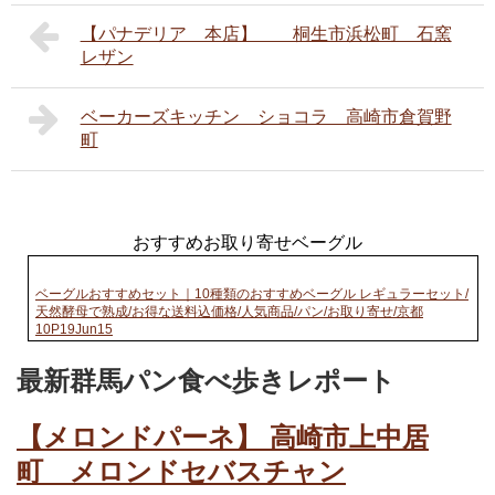
【パナデリア 本店】 桐生市浜松町 石窯
レザン
ベーカーズキッチン ショコラ 高崎市倉賀野
町
おすすめお取り寄せベーグル
ベーグルおすすめセット｜10種類のおすすめベーグル レギュラーセット/
天然酵母で熟成/お得な送料込価格/人気商品/パン/お取り寄せ/京都
10P19Jun15
最新群馬パン食べ歩きレポート
【メロンドパーネ】 高崎市上中居
町 メロンドセバスチャン