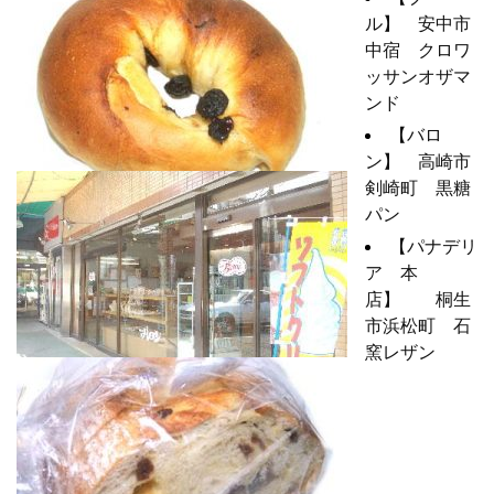
ル】 安中市
中宿 クロワ
ッサンオザマ
ンド
【バロ
ン】 高崎市
剣崎町 黒糖
パン
【パナデリ
ア 本
店】 桐生
市浜松町 石
窯レザン