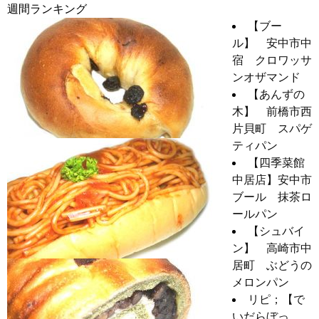
週間ランキング
【ブー
ル】 安中市中
宿 クロワッサ
ンオザマンド
【あんずの
木】 前橋市西
片貝町 スパゲ
ティパン
【四季菜館
中居店】安中市
ブール 抹茶ロ
ールパン
【シュバイ
ン】 高崎市中
居町 ぶどうの
メロンパン
リピ；【で
いだらぼっ