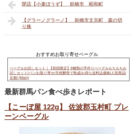
閉店【小麦ぼうず】 前橋市 昭和町
【グラーノグラーノ】 前橋市文京町 森の切
り株
おすすめお取り寄せベーグル
ベーグルお試しセット｜【初回限定】8種類の手作りベーグルもちもちお
試しセット/パン/お取り寄せ/天然酵母で熟成/お得な送料込価格/人気商品/
京都/ (Main)
最新群馬パン食べ歩きレポート
【こーぼ屋 122g】 佐波郡玉村町 プレ
ーンベーグル