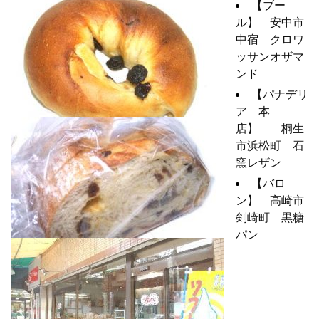
【ブー
ル】 安中市
中宿 クロワ
ッサンオザマ
ンド
【パナデリ
ア 本
店】 桐生
市浜松町 石
窯レザン
【バロ
ン】 高崎市
剣崎町 黒糖
パン