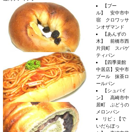
【ブー
ル】 安中市中
宿 クロワッサ
ンオザマンド
【あんずの
木】 前橋市西
片貝町 スパゲ
ティパン
【四季菜館
中居店】安中市
ブール 抹茶ロ
ールパン
【シュバイ
ン】 高崎市中
居町 ぶどうの
メロンパン
リピ；【で
いだらぼっ