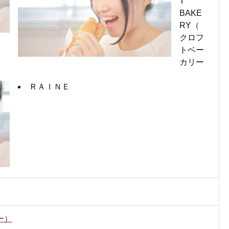
T
BAKE
RY（
クロフ
トベー
カリー
ＲＡＩＮＥ
ー）