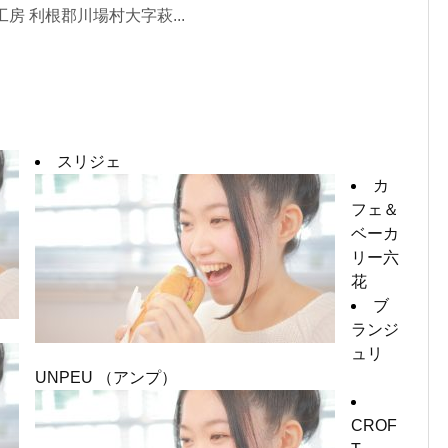
房 利根郡川場村大字萩...
スリジェ
カ
フェ＆
ベーカ
リー六
花
ブ
ランジ
ュリ
UNPEU （アンプ）
CROF