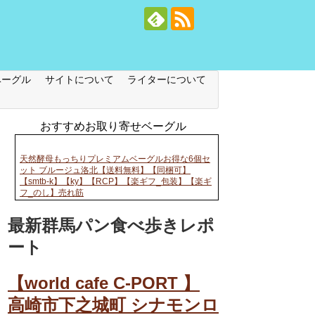
ベーグル
サイトについて
ライターについて
おすすめお取り寄せベーグル
天然酵母もっちりプレミアムベーグルお得な6個セ
ット ブルージュ洛北【送料無料】【同梱可】
【smtb-k】【ky】【RCP】【楽ギフ_包装】【楽ギ
フ_のし】売れ筋
最新群馬パン食べ歩きレポ
ート
【world cafe C-PORT 】
高崎市下之城町 シナモンロ