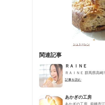
シュトーレン
関連記事
ＲＡＩＮＥ
ＲＡＩＮＥ 群馬県高崎市南町
記事を読む
あかぎの工房
あかぎの工房 前橋市江木町1