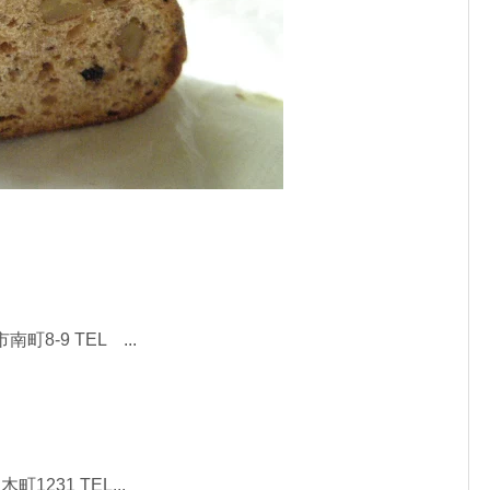
8-9 TEL ...
231 TEL...