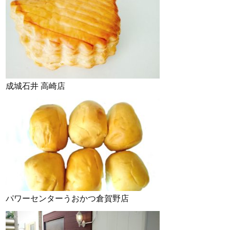
成城石井 高崎店
パワーセンターうおかつ倉賀野店