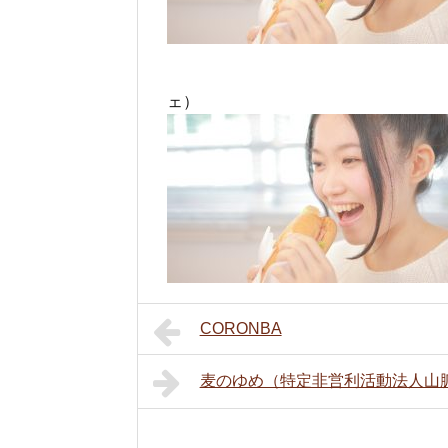
ェ）
CORONBA
麦のゆめ（特定非営利活動法人山