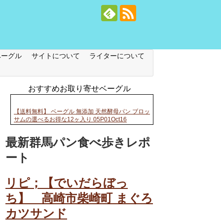
ベーグル
サイトについて
ライターについて
おすすめお取り寄せベーグル
【送料無料】 ベーグル 無添加 天然酵母パン ブロッ
サムの選べるお得な12ヶ入り 05P01Oct16
最新群馬パン食べ歩きレポ
ート
リピ；【でいだらぼっ
ち】 高崎市柴崎町 まぐろ
カツサンド