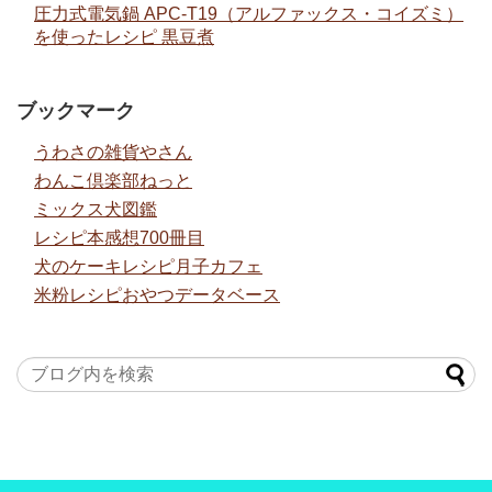
圧力式電気鍋 APC-T19（アルファックス・コイズミ）
を使ったレシピ 黒豆煮
ブックマーク
うわさの雑貨やさん
わんこ倶楽部ねっと
ミックス犬図鑑
レシピ本感想700冊目
犬のケーキレシピ月子カフェ
米粉レシピおやつデータベース