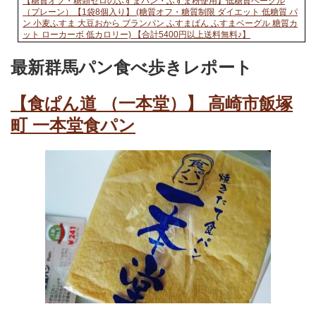
【糖質オフ・糖類ゼロのふすまパン・ふすま粉使用】低糖質ベーグル
（プレーン）【1袋8個入り】 (糖質オフ・糖質制限 ダイエット 低糖質 パ
ン 小麦ふすま 大豆おから ブランパン ふすまぱん ふすまベーグル 糖質カ
ット ローカーボ 低カロリー) 【合計5400円以上送料無料♪】
最新群馬パン食べ歩きレポート
【食ぱん道 （一本堂）】 高崎市飯塚
町 一本堂食パン