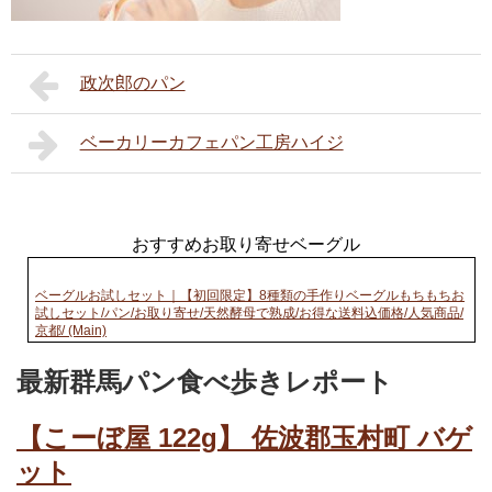
政次郎のパン
ベーカリーカフェパン工房ハイジ
おすすめお取り寄せベーグル
ベーグルお試しセット｜【初回限定】8種類の手作りベーグルもちもちお
試しセット/パン/お取り寄せ/天然酵母で熟成/お得な送料込価格/人気商品/
京都/ (Main)
最新群馬パン食べ歩きレポート
【こーぼ屋 122g】 佐波郡玉村町 バゲ
ット