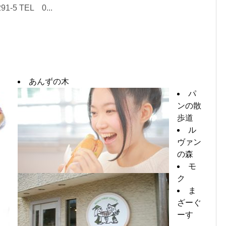
5 TEL 0...
あんずの木
パ
ンの散
歩道
ル
ヴァン
の森
モ
ク
ま
ざーぐ
ーす