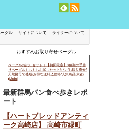
ベーグル
サイトについて
ライターについて
おすすめお取り寄せベーグル
ベーグルお試しセット｜【初回限定】8種類の手作
りベーグルもちもちお試しセット/パン/お取り寄せ/
天然酵母で熟成/お得な送料込価格/人気商品/京都/
(Main)
最新群馬パン食べ歩きレポ
ート
【ハートブレッドアンティ
ーク高崎店】 高崎市緑町