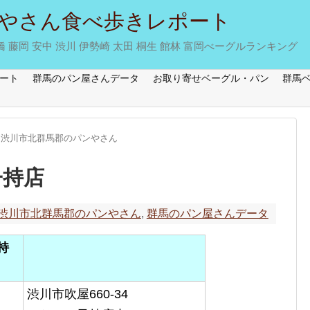
やさん食べ歩きレポート
藤岡 安中 渋川 伊勢崎 太田 桐生 館林 富岡べーグルランキング
ート
群馬のパン屋さんデータ
お取り寄せベーグル・パン
群馬
渋川市北群馬郡のパンやさん
子持店
渋川市北群馬郡のパンやさん
,
群馬のパン屋さんデータ
持
渋川市吹屋660-34