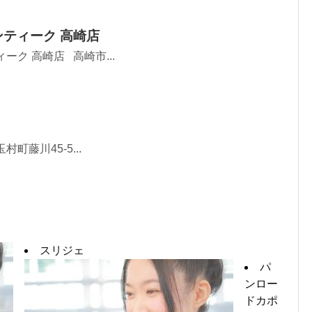
ンティーク 高崎店
ーク 高崎店 高崎市...
村町藤川45-5...
スリジェ
パ
ンロー
ドカポ