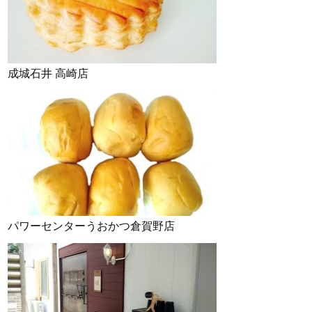
成城石井 高崎店
パワーセンターうおかつ倉賀野店