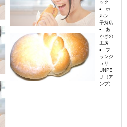
ック
ホ
ルン
子持店
あ
かぎの
工房
ブ
ランジ
ュリ
UNPE
U （ア
ンプ）