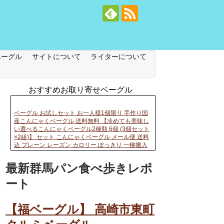
ベーグル
サイトについて
ライターについて
おすすめお取り寄せベーグル
ベーグル お試しセット お一人様1個限り 手作り国
産こんにゃくベーグル 送料無料 【冷めても美味し
い選べるこんにゃくベーグル2種類 6個 (3個セット
×2組)】 セット こんにゃくベーグル メール便 送料
込 プレーン レーズン カロリー ぽっきり 一柳搬入
最新群馬パン食べ歩きレポ
ート
【福ベーグル】 高崎市東町