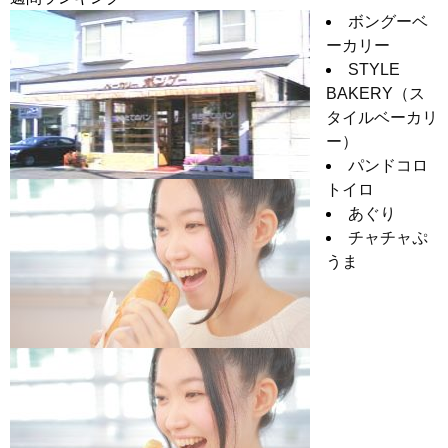
ボングーベ
ーカリー
STYLE
BAKERY（ス
タイルベーカリ
ー）
パンドコロ
トイロ
あぐり
チャチャぷ
うま